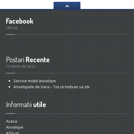
Facebook
Like us
Postari
Recente
Ce avem de spus
Service
mobil anvelope
Anvelopele
de Vara – Tot ce trebuie sa stii
Informatii
utile
Acasa
Anvelope
ATV-uri