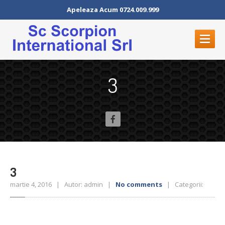
Apeleaza Acum 0724.009.999
PROGRAMARI
ON-LINE
3
ACASA
DESPRE
NOI
ATV-URI
SERVICII
Vulcanizare
3
Vulcanizare
mobila
martie 4, 2016 | Autor: admin |
No comments
| Categorii:
Depozit
de Anvelope
Hotel
de anvelope