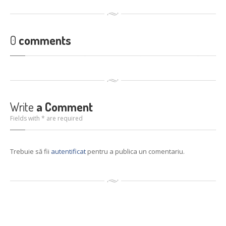
Reconditionari
Jante
Senzori
de presiune
Service
Auto/Moto/ATV
0
comments
Anvelope
de vara
Anvelope
de iarna
Anvelope
All Season
GALERIE
Write
a Comment
Fields with * are required
Galerie
Foto
Galerie
Video
Trebuie să fii
autentificat
pentru a publica un comentariu.
CONTACT