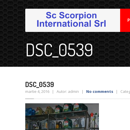
P
DSC_0539
DSC_0539
martie 4, 2016 | Autor: admin |
No comments
| Catego