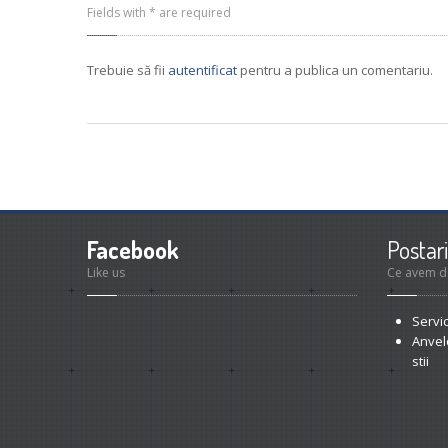
Fields with * are required
Trebuie să fii
autentificat
pentru a publica un comentariu.
Facebook
Postari
Like us
Ce avem d
Servi
Anvel
stii