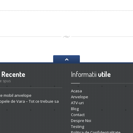
Recente
Informatii
utile
e spus
Acasa
ce
mobil anvelope
Anvelope
opele
de Vara – Tot ce trebuie sa
ATV-uri
Blog
Contact
Despre
Noi
Testing
Politica
de Confidențialitate