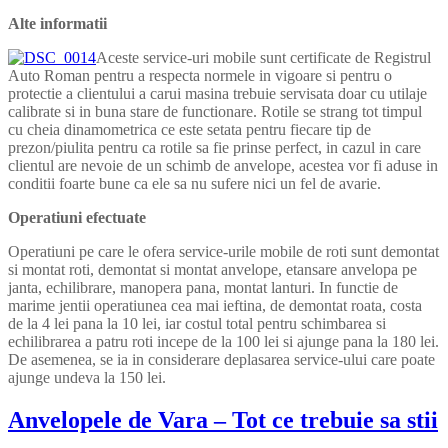
Alte informatii
Aceste service-uri mobile sunt certificate de Registrul
Auto Roman pentru a respecta normele in vigoare si pentru o
protectie a clientului a carui masina trebuie servisata doar cu utilaje
calibrate si in buna stare de functionare. Rotile se strang tot timpul
cu cheia dinamometrica ce este setata pentru fiecare tip de
prezon/piulita pentru ca rotile sa fie prinse perfect, in cazul in care
clientul are nevoie de un schimb de anvelope, acestea vor fi aduse in
conditii foarte bune ca ele sa nu sufere nici un fel de avarie.
Operatiuni efectuate
Operatiuni pe care le ofera service-urile mobile de roti sunt demontat
si montat roti, demontat si montat anvelope, etansare anvelopa pe
janta, echilibrare, manopera pana, montat lanturi. In functie de
marime jentii operatiunea cea mai ieftina, de demontat roata, costa
de la 4 lei pana la 10 lei, iar costul total pentru schimbarea si
echilibrarea a patru roti incepe de la 100 lei si ajunge pana la 180 lei.
De asemenea, se ia in considerare deplasarea service-ului care poate
ajunge undeva la 150 lei.
Anvelopele
de Vara – Tot ce trebuie sa stii