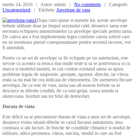
martie 24, 2016 | Autor: admin |
No comments
| Categorii:
Uncategorized
| Etichete:
Anvelope de vara
Dupa cum spune si numele lor, aceste anvelope
trebuie utilizate doar pe timpul sezonului cald, deoarece iarna este
necesara echiparea autoturismelor cu anvelope speciale pentru iarna.
De cativa ani a fost implementata legea conform carora soferii care
nu isi monteaza pneuri corespunzatoare pentru sezonul racoros, vor
fi amendati.
Pentru ca un set de anvelope sa fie echipate pe un autoturism, este
nevoie ca acestea sa treaca mai multe teste si sa se potriveasca si cu
marca si modelul masinii, in caz contrar existand sansa sa apara
probleme legate de suspensie, greutate, zgomot, directie, iar viteza
reala sa nu mai fie cea indicata de vitezometru. De asemenea fiecare
anvelopa, fie ca este de vara, iarna sau all-season trebuie sa se
descurce in diferite conditii, fie ca sunt gropi, sosea umeda si
alunecoasa, borduri sau tot felul de denivelari.
Durata de viata
Este dificil sa se preconizeze durata de viata a unui set de anvelope,
deoarece exista situatii diferite in cazul fiecarui autoturism, insa
conteaza si alti factori. In functie de conditiile climatice si modul de
utilizare, adica presiunea, viteza, sarcina, modul in care au fost