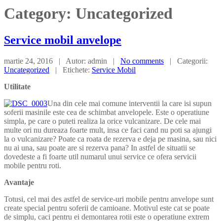
Category: Uncategorized
Service
mobil anvelope
martie 24, 2016 | Autor: admin |
No comments
| Categorii:
Uncategorized
| Etichete:
Service Mobil
Utilitate
Una din cele mai comune interventii la care isi supun
soferii masinile este cea de schimbat anvelopele. Este o operatiune
simpla, pe care o puteti realiza la orice vulcanizare. De cele mai
multe ori nu dureaza foarte mult, insa ce faci cand nu poti sa ajungi
la o vulcanizare? Poate ca roata de rezerva e deja pe masina, sau nici
nu ai una, sau poate are si rezerva pana? In astfel de situatii se
dovedeste a fi foarte util numarul unui service ce ofera servicii
mobile pentru roti.
Avantaje
Totusi, cel mai des astfel de service-uri mobile pentru anvelope sunt
create special pentru soferii de camioane. Motivul este cat se poate
de simplu, caci pentru ei demontarea rotii este o operatiune extrem