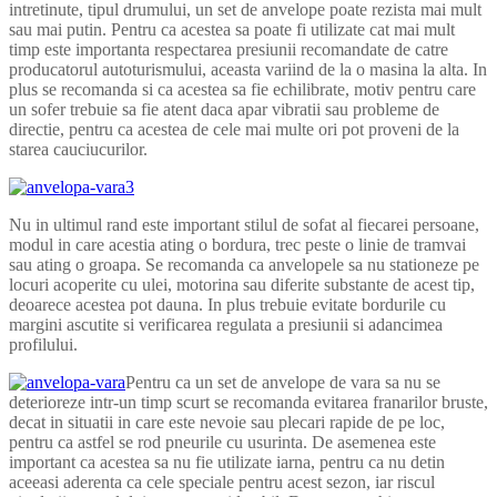
intretinute, tipul drumului, un set de anvelope poate rezista mai mult
sau mai putin. Pentru ca acestea sa poate fi utilizate cat mai mult
timp este importanta respectarea presiunii recomandate de catre
producatorul autoturismului, aceasta variind de la o masina la alta. In
plus se recomanda si ca acestea sa fie echilibrate, motiv pentru care
un sofer trebuie sa fie atent daca apar vibratii sau probleme de
directie, pentru ca acestea de cele mai multe ori pot proveni de la
starea cauciucurilor.
Nu in ultimul rand este important stilul de sofat al fiecarei persoane,
modul in care acestia ating o bordura, trec peste o linie de tramvai
sau ating o groapa. Se recomanda ca anvelopele sa nu stationeze pe
locuri acoperite cu ulei, motorina sau diferite substante de acest tip,
deoarece acestea pot dauna. In plus trebuie evitate bordurile cu
margini ascutite si verificarea regulata a presiunii si adancimea
profilului.
Pentru ca un set de anvelope de vara sa nu se
deterioreze intr-un timp scurt se recomanda evitarea franarilor bruste,
decat in situatii in care este nevoie sau plecari rapide de pe loc,
pentru ca astfel se rod pneurile cu usurinta. De asemenea este
important ca acestea sa nu fie utilizate iarna, pentru ca nu detin
aceeasi aderenta ca cele speciale pentru acest sezon, iar riscul