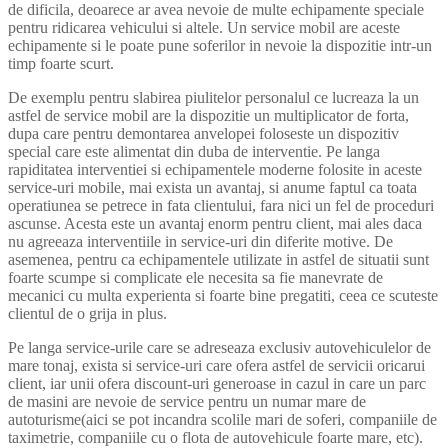
de dificila, deoarece ar avea nevoie de multe echipamente speciale
pentru ridicarea vehicului si altele. Un service mobil are aceste
echipamente si le poate pune soferilor in nevoie la dispozitie intr-un
timp foarte scurt.
De exemplu pentru slabirea piulitelor personalul ce lucreaza la un
astfel de service mobil are la dispozitie un multiplicator de forta,
dupa care pentru demontarea anvelopei foloseste un dispozitiv
special care este alimentat din duba de interventie. Pe langa
rapiditatea interventiei si echipamentele moderne folosite in aceste
service-uri mobile, mai exista un avantaj, si anume faptul ca toata
operatiunea se petrece in fata clientului, fara nici un fel de proceduri
ascunse. Acesta este un avantaj enorm pentru client, mai ales daca
nu agreeaza interventiile in service-uri din diferite motive. De
asemenea, pentru ca echipamentele utilizate in astfel de situatii sunt
foarte scumpe si complicate ele necesita sa fie manevrate de
mecanici cu multa experienta si foarte bine pregatiti, ceea ce scuteste
clientul de o grija in plus.
Pe langa service-urile care se adreseaza exclusiv autovehiculelor de
mare tonaj, exista si service-uri care ofera astfel de servicii oricarui
client, iar unii ofera discount-uri generoase in cazul in care un parc
de masini are nevoie de service pentru un numar mare de
autoturisme(aici se pot incandra scolile mari de soferi, companiile de
taximetrie, companiile cu o flota de autovehicule foarte mare, etc).