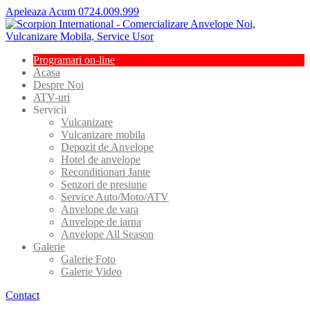
Apeleaza Acum 0724.009.999
Programari
on-line
Acasa
Despre
Noi
ATV-uri
Servicii
Vulcanizare
Vulcanizare
mobila
Depozit
de Anvelope
Hotel
de anvelope
Reconditionari
Jante
Senzori
de presiune
Service
Auto/Moto/ATV
Anvelope
de vara
Anvelope
de iarna
Anvelope
All Season
Galerie
Galerie
Foto
Galerie
Video
Contact