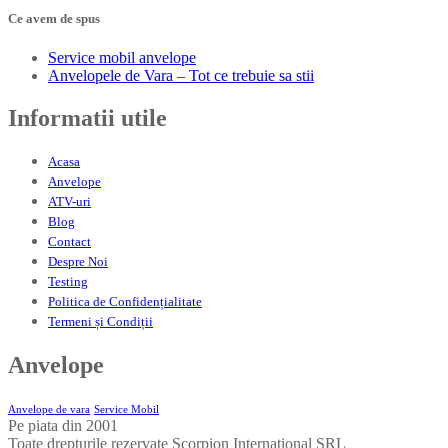
Ce avem de spus
Service
mobil anvelope
Anvelopele
de Vara – Tot ce trebuie sa stii
Informatii
utile
Acasa
Anvelope
ATV-uri
Blog
Contact
Despre
Noi
Testing
Politica
de Confidențialitate
Termeni
și Condiții
Anvelope
Anvelope de vara
Service Mobil
Pe piata din 2001
Toate drepturile rezervate Scorpion International SRL