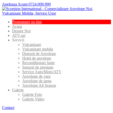
Apeleaza Acum 0724.009.999
Programari
on-line
Acasa
Despre
Noi
ATV-uri
Servicii
Vulcanizare
Vulcanizare
mobila
Depozit
de Anvelope
Hotel
de anvelope
Reconditionari
Jante
Senzori
de presiune
Service
Auto/Moto/ATV
Anvelope
de vara
Anvelope
de iarna
Anvelope
All Season
Galerie
Galerie
Foto
Galerie
Video
Contact