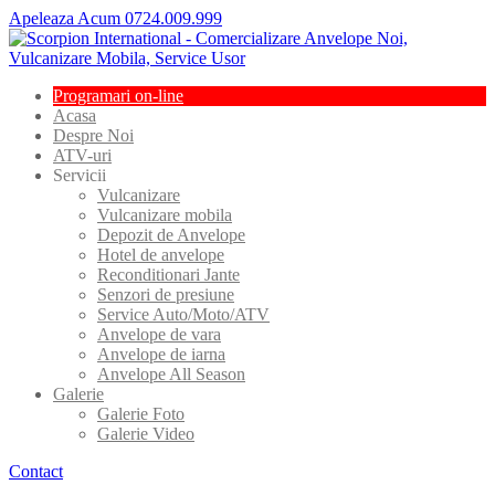
Apeleaza Acum 0724.009.999
Programari
on-line
Acasa
Despre
Noi
ATV-uri
Servicii
Vulcanizare
Vulcanizare
mobila
Depozit
de Anvelope
Hotel
de anvelope
Reconditionari
Jante
Senzori
de presiune
Service
Auto/Moto/ATV
Anvelope
de vara
Anvelope
de iarna
Anvelope
All Season
Galerie
Galerie
Foto
Galerie
Video
Contact