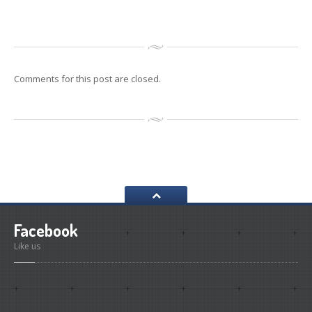
Reconditionari
Jante
Senzori
de presiune
Service
Auto/Moto/ATV
Anvelope
de vara
Comments for this post are closed.
Anvelope
de iarna
Anvelope
All Season
GALERIE
Galerie
Foto
Galerie
Video
CONTACT
Facebook
Like us