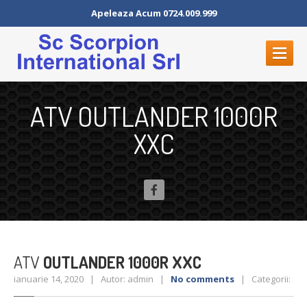
Apeleaza Acum 0724.009.999
PROGRAMARI
ON-LINE
ATV OUTLANDER 1000R
ACASA
XXC
DESPRE
NOI
ATV-URI
SERVICII
Vulcanizare
Vulcanizare
mobila
ATV
OUTLANDER 1000R XXC
Depozit
de Anvelope
ianuarie 14, 2020 | Autor: admin |
No comments
| Categorii:
Hotel
de anvelope