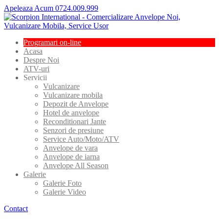
Apeleaza Acum 0724.009.999
Programari
on-line
Acasa
Despre
Noi
ATV-uri
Servicii
Vulcanizare
Vulcanizare
mobila
Depozit
de Anvelope
Hotel
de anvelope
Reconditionari
Jante
Senzori
de presiune
Service
Auto/Moto/ATV
Anvelope
de vara
Anvelope
de iarna
Anvelope
All Season
Galerie
Galerie
Foto
Galerie
Video
Contact