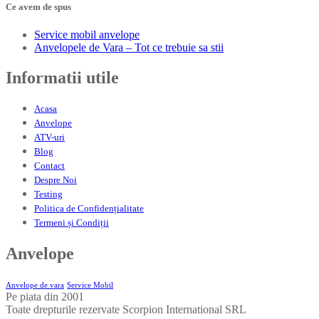
Ce avem de spus
Service
mobil anvelope
Anvelopele
de Vara – Tot ce trebuie sa stii
Informatii
utile
Acasa
Anvelope
ATV-uri
Blog
Contact
Despre
Noi
Testing
Politica
de Confidențialitate
Termeni
și Condiții
Anvelope
Anvelope de vara
Service Mobil
Pe piata din 2001
Toate drepturile rezervate Scorpion International SRL