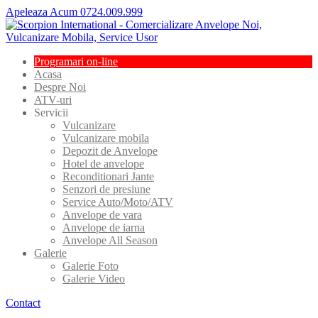
Apeleaza Acum 0724.009.999
Programari
on-line
Acasa
Despre
Noi
ATV-uri
Servicii
Vulcanizare
Vulcanizare
mobila
Depozit
de Anvelope
Hotel
de anvelope
Reconditionari
Jante
Senzori
de presiune
Service
Auto/Moto/ATV
Anvelope
de vara
Anvelope
de iarna
Anvelope
All Season
Galerie
Galerie
Foto
Galerie
Video
Contact