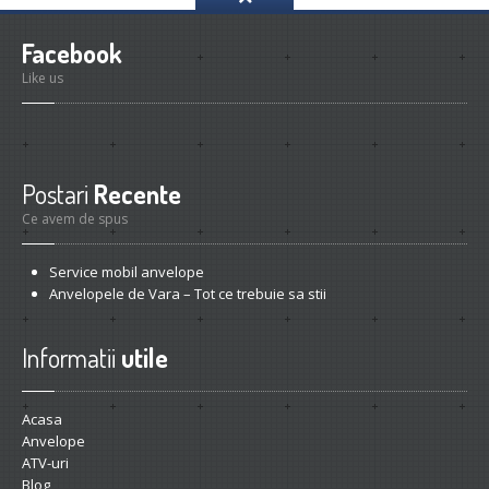
Facebook
Like us
Postari
Recente
Ce avem de spus
Service
mobil anvelope
Anvelopele
de Vara – Tot ce trebuie sa stii
Informatii
utile
Acasa
Anvelope
ATV-uri
Blog