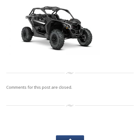
Reconditionari
Jante
Senzori
de presiune
Service
Auto/Moto/ATV
Anvelope
de vara
Anvelope
de iarna
Anvelope
All Season
GALERIE
Galerie
Foto
Galerie
Video
Comments for this post are closed.
CONTACT