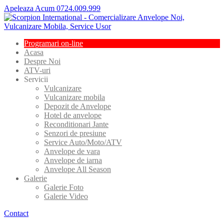
Apeleaza Acum 0724.009.999
Programari
on-line
Acasa
Despre
Noi
ATV-uri
Servicii
Vulcanizare
Vulcanizare
mobila
Depozit
de Anvelope
Hotel
de anvelope
Reconditionari
Jante
Senzori
de presiune
Service
Auto/Moto/ATV
Anvelope
de vara
Anvelope
de iarna
Anvelope
All Season
Galerie
Galerie
Foto
Galerie
Video
Contact