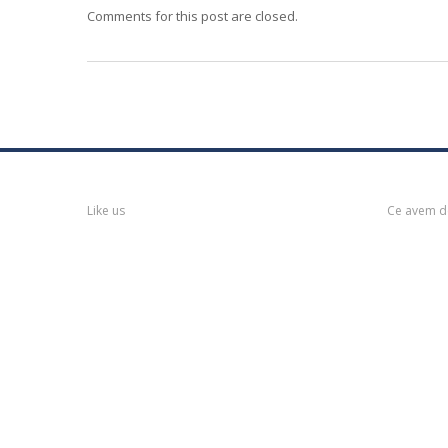
Comments for this post are closed.
Facebook
Postari
Like us
Ce avem d
Servi
Anvel
stii