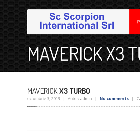
P
MAVERICK X3 
MAVERICK
X3 TURBO
octombrie 3, 2019 | Autor: admin |
No comments
| Cat