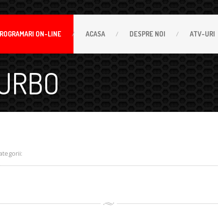
ROGRAMARI
ON-LINE
ACASA
DESPRE
NOI
ATV-URI
TURBO
egorii: