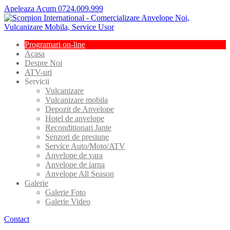
Apeleaza Acum 0724.009.999
Programari
on-line
Acasa
Despre
Noi
ATV-uri
Servicii
Vulcanizare
Vulcanizare
mobila
Depozit
de Anvelope
Hotel
de anvelope
Reconditionari
Jante
Senzori
de presiune
Service
Auto/Moto/ATV
Anvelope
de vara
Anvelope
de iarna
Anvelope
All Season
Galerie
Galerie
Foto
Galerie
Video
Contact