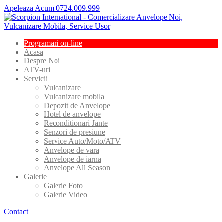
Apeleaza Acum 0724.009.999
Programari
on-line
Acasa
Despre
Noi
ATV-uri
Servicii
Vulcanizare
Vulcanizare
mobila
Depozit
de Anvelope
Hotel
de anvelope
Reconditionari
Jante
Senzori
de presiune
Service
Auto/Moto/ATV
Anvelope
de vara
Anvelope
de iarna
Anvelope
All Season
Galerie
Galerie
Foto
Galerie
Video
Contact