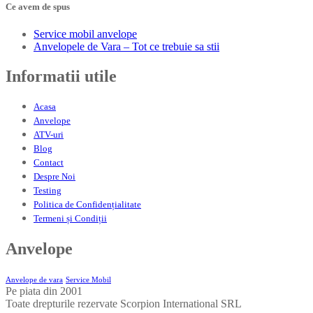
Ce avem de spus
Service
mobil anvelope
Anvelopele
de Vara – Tot ce trebuie sa stii
Informatii
utile
Acasa
Anvelope
ATV-uri
Blog
Contact
Despre
Noi
Testing
Politica
de Confidențialitate
Termeni
și Condiții
Anvelope
Anvelope de vara
Service Mobil
Pe piata din 2001
Toate drepturile rezervate Scorpion International SRL