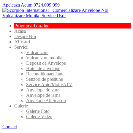
Apeleaza Acum 0724.009.999
Programari
on-line
Acasa
Despre
Noi
ATV-uri
Servicii
Vulcanizare
Vulcanizare
mobila
Depozit
de Anvelope
Hotel
de anvelope
Reconditionari
Jante
Senzori
de presiune
Service
Auto/Moto/ATV
Anvelope
de vara
Anvelope
de iarna
Anvelope
All Season
Galerie
Galerie
Foto
Galerie
Video
Contact