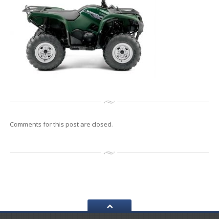
Reconditionari
Jante
Senzori
de presiune
Service
Auto/Moto/ATV
Anvelope
de vara
Anvelope
de iarna
Anvelope
All Season
GALERIE
Galerie
Foto
Comments for this post are closed.
Galerie
Video
CONTACT