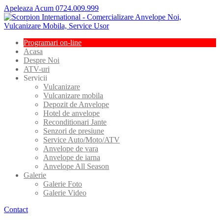
Apeleaza Acum 0724.009.999
Programari
on-line
Acasa
Despre
Noi
ATV-uri
Servicii
Vulcanizare
Vulcanizare
mobila
Depozit
de Anvelope
Hotel
de anvelope
Reconditionari
Jante
Senzori
de presiune
Service
Auto/Moto/ATV
Anvelope
de vara
Anvelope
de iarna
Anvelope
All Season
Galerie
Galerie
Foto
Galerie
Video
Contact