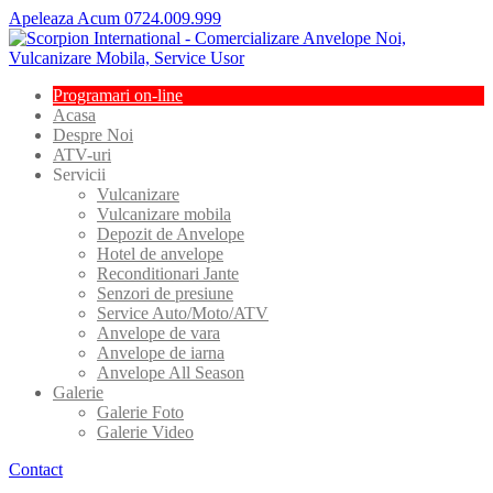
Apeleaza Acum 0724.009.999
Programari
on-line
Acasa
Despre
Noi
ATV-uri
Servicii
Vulcanizare
Vulcanizare
mobila
Depozit
de Anvelope
Hotel
de anvelope
Reconditionari
Jante
Senzori
de presiune
Service
Auto/Moto/ATV
Anvelope
de vara
Anvelope
de iarna
Anvelope
All Season
Galerie
Galerie
Foto
Galerie
Video
Contact