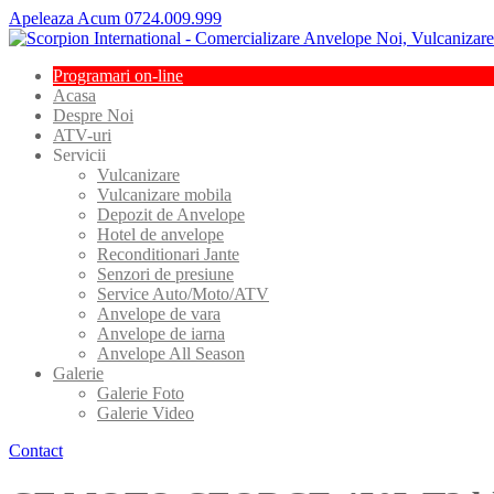
Apeleaza Acum 0724.009.999
Programari
on-line
Acasa
Despre
Noi
ATV-uri
Servicii
Vulcanizare
Vulcanizare
mobila
Depozit
de Anvelope
Hotel
de anvelope
Reconditionari
Jante
Senzori
de presiune
Service
Auto/Moto/ATV
Anvelope
de vara
Anvelope
de iarna
Anvelope
All Season
Galerie
Galerie
Foto
Galerie
Video
Contact