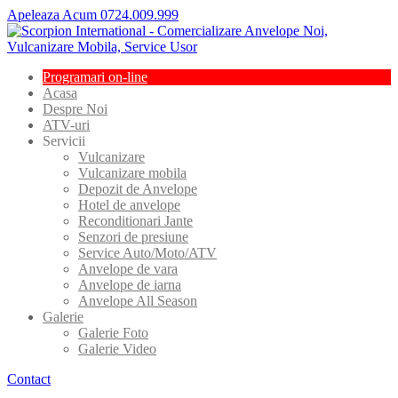
Apeleaza Acum 0724.009.999
Programari
on-line
Acasa
Despre
Noi
ATV-uri
Servicii
Vulcanizare
Vulcanizare
mobila
Depozit
de Anvelope
Hotel
de anvelope
Reconditionari
Jante
Senzori
de presiune
Service
Auto/Moto/ATV
Anvelope
de vara
Anvelope
de iarna
Anvelope
All Season
Galerie
Galerie
Foto
Galerie
Video
Contact