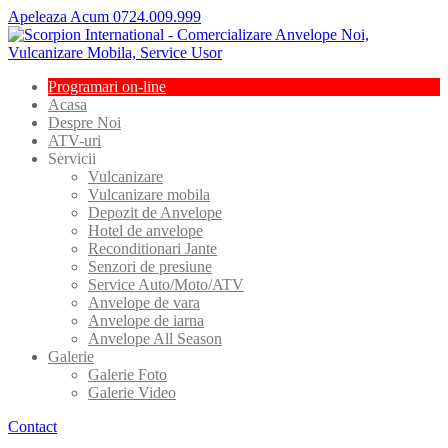
Apeleaza Acum 0724.009.999
Programari
on-line
Acasa
Despre
Noi
ATV-uri
Servicii
Vulcanizare
Vulcanizare
mobila
Depozit
de Anvelope
Hotel
de anvelope
Reconditionari
Jante
Senzori
de presiune
Service
Auto/Moto/ATV
Anvelope
de vara
Anvelope
de iarna
Anvelope
All Season
Galerie
Galerie
Foto
Galerie
Video
Contact