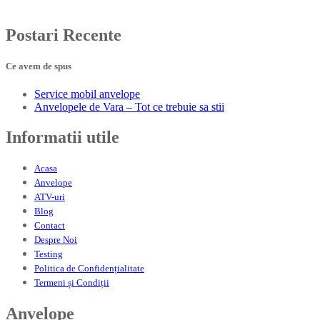
Postari
Recente
Ce avem de spus
Service
mobil anvelope
Anvelopele
de Vara – Tot ce trebuie sa stii
Informatii
utile
Acasa
Anvelope
ATV-uri
Blog
Contact
Despre
Noi
Testing
Politica
de Confidențialitate
Termeni
și Condiții
Anvelope