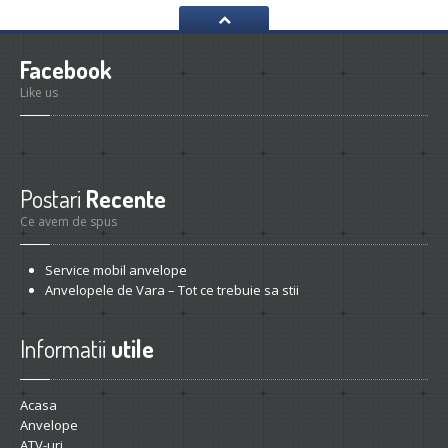
Facebook
Like us
Postari
Recente
Ce avem de spus
Service
mobil anvelope
Anvelopele
de Vara – Tot ce trebuie sa stii
Informatii
utile
Acasa
Anvelope
ATV-uri