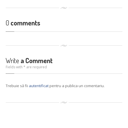
Reconditionari
Jante
Senzori
de presiune
Service
Auto/Moto/ATV
0
comments
Anvelope
de vara
Anvelope
de iarna
Anvelope
All Season
GALERIE
Write
a Comment
Fields with * are required
Galerie
Foto
Galerie
Video
Trebuie să fii
autentificat
pentru a publica un comentariu.
CONTACT